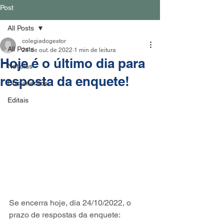
Post
All Posts
colegiadogestor
All Posts
24 de out. de 2022
1 min de leitura
Hoje é o último dia para
Notícias
resposta da enquete!
Documentos
Editais
Se encerra hoje, dia 24/10/2022, o 
prazo de respostas da enquete: 