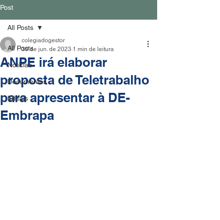
Post
All Posts
colegiadogestor
All Posts
30 de jun. de 2023
1 min de leitura
ANPE irá elaborar
Notícias
proposta de Teletrabalho
Documentos
para apresentar à DE-
Editais
Embrapa